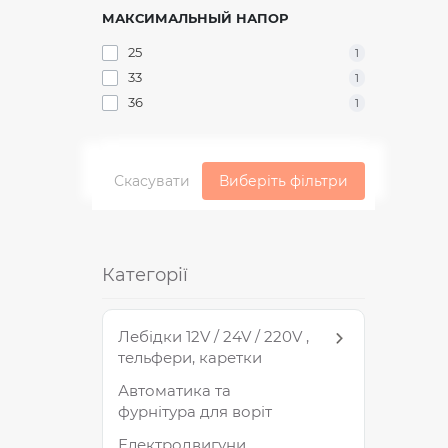
МАКСИМАЛЬНЫЙ НАПОР
25
1
33
1
36
1
Скасувати
Виберіть фільтри
Категорії
Лебідки 12V / 24V / 220V ,
тельфери, каретки
Автоматика та
фурнітура для воріт
Електродвигуни