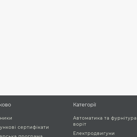
ково
Категорії
ники
Автоматика та фурнітура
воріт
ункові сертифікати
Електродвигуни
ерська програма