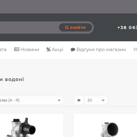
+38 06
знайти
ата
Новини
Акції
Відгуки про магазин
У
и водяні