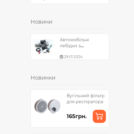
Новини
Автомобільні
лебідки з
вантажопідйомністю
29.01.2024
10000 LBS / 4536 кг
Новинки
Вугільний фільтр
для респіратора
165грн.