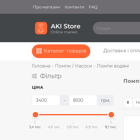
Про магазин
Контакти
FAQ
Доставка і опл
Каталог товарів
Головна
Помпи / Насоси
Помпи водяні
Фільтр
Помп
ЦІНА
-
грн.
3,4 тис.
4,6 тис.
5,8 тис.
6,9 тис.
8,1 тис.